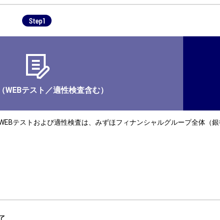
Step1
（WEBテスト／適性検査含む）
WEBテストおよび適性検査は、みずほフィナンシャルグループ全体（
了