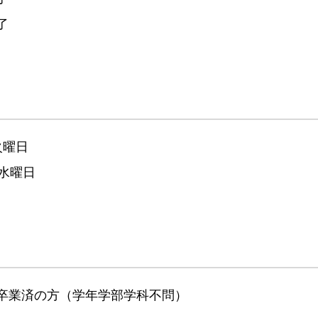
了
 火曜日
 水曜日
卒業済の方（学年学部学科不問）