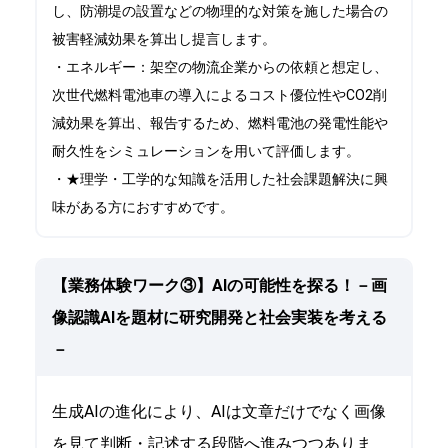
し、防潮堤の設置などの物理的な対策を施した場合の
被害軽減効果を算出し提言します。
・エネルギー：架空の物流企業からの依頼と想定し、
次世代燃料電池車の導入によるコスト優位性やCO2削
減効果を算出、報告するため、燃料電池の発電性能や
耐久性をシミュレーションを用いて評価します。
・★理学・工学的な知識を活用した社会課題解決に興
味がある方におすすめです。
【業務体験ワーク③】AIの可能性を探る！－画
像認識AIを題材に研究開発と社会実装を考える
－
生成AIの進化により、AIは文章だけでなく画像
を見て判断・記述する段階へ進みつつありま