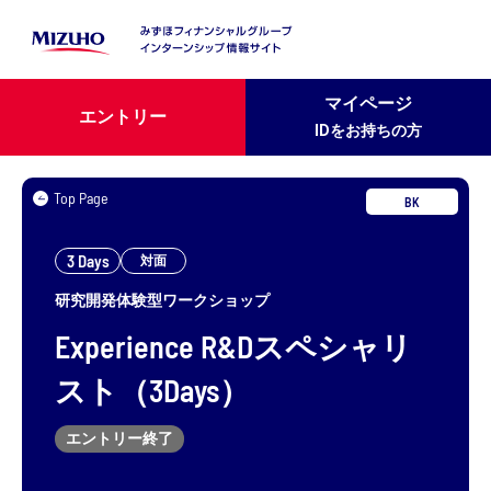
マイページ
エントリー
IDをお持ちの方
Top Page
BK
3 Days
対面
研究開発体験型ワークショップ
Experience R
&
D
スペシャリ
スト（
3Days
）
エントリー終了